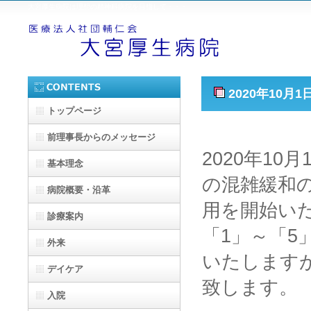
大宮厚生病院は理想の精神科病院を目指して・・・
2020年10月
トップページ
前理事長からのメッセージ
2020年1
基本理念
の混雑緩和
病院概要・沿革
用を開始い
診療案内
「1」～「
外来
いたします
デイケア
致します。
入院