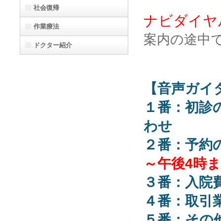
社会復帰
ナビダイヤル番
作業療法
案内の途中
ドクター紹介
【音声ガイ
１番：初診
わせ
２番：予約
～午後4時
３番：入院
４番：取引
５番：その